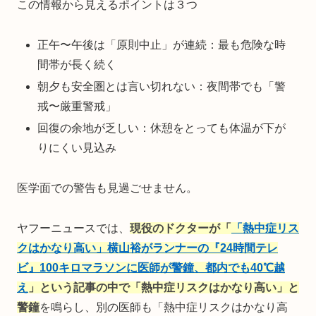
この情報から見えるポイントは３つ
正午〜午後は「原則中止」が連続：最も危険な時
間帯が長く続く
朝夕も安全圏とは言い切れない：夜間帯でも「警
戒〜厳重警戒」
回復の余地が乏しい：休憩をとっても体温が下が
りにくい見込み
医学面での警告も見過ごせません。
ヤフーニュースでは、
現役のドクターが「
「熱中症リス
クはかなり高い」横山裕がランナーの『24時間テレ
ビ』100キロマラソンに医師が警鐘、都内でも40℃越
え
」という記事の中で「熱中症リスクはかなり高い」と
警鐘
を鳴らし、別の医師も「熱中症リスクはかなり高