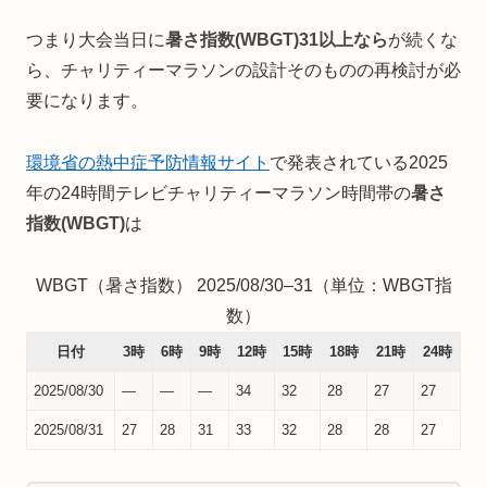
つまり大会当日に
暑さ指数(WBGT)31以上なら
が続くな
ら、チャリティーマラソンの設計そのものの再検討が必
要になります。
環境省の熱中症予防情報サイト
で発表されている2025
年の24時間テレビチャリティーマラソン時間帯の
暑さ
指数(WBGT)
は
WBGT（暑さ指数） 2025/08/30–31（単位：WBGT指
数）
日付
3時
6時
9時
12時
15時
18時
21時
24時
2025/08/30
—
—
—
34
32
28
27
27
2025/08/31
27
28
31
33
32
28
28
27