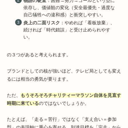
物語の硬直
：困難→努力→ゴールという型に
依存し、価値観の変化（安全最優先・過度な
自己犠牲への違和感）と衝突しやすい。
炎上の二面リスク
：やめれば「看板放棄」、
続ければ「時代錯誤」と受け止められやす
い。
の３つがあると考えられます。
ブランドとしての核が強いほど、テレビ局としても変え
るには相当の勇気が要ります。
ただ、
もうそろそろチャリティーマラソン自体を見直す
時期に来ている
のではないでしょうか。
たとえば、「走る＝苦行」ではなく「支え合い＝参加
型」の表現軸に重心を寄せる、到達目標を「完走」から