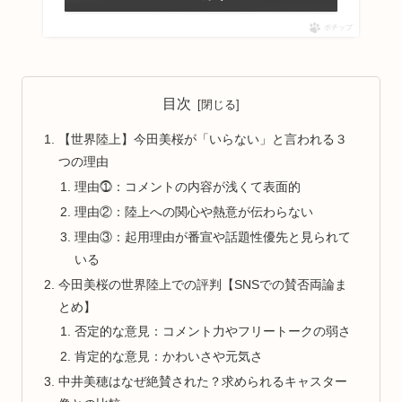
ポチップ
目次
【世界陸上】今田美桜が「いらない」と言われる３
つの理由
理由⓵：コメントの内容が浅くて表面的
理由②：陸上への関心や熱意が伝わらない
理由③：起用理由が番宣や話題性優先と見られて
いる
今田美桜の世界陸上での評判【SNSでの賛否両論ま
とめ】
否定的な意見：コメント力やフリートークの弱さ
肯定的な意見：かわいさや元気さ
中井美穂はなぜ絶賛された？求められるキャスター