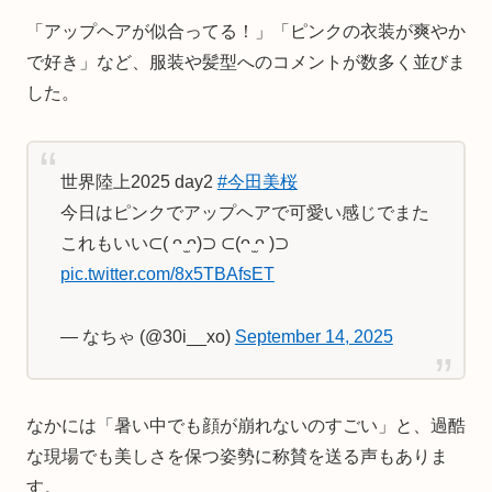
「アップヘアが似合ってる！」「ピンクの衣装が爽やか
で好き」など、服装や髪型へのコメントが数多く並びま
した。
世界陸上2025 day2
#今田美桜
今日はピンクでアップヘアで可愛い感じでまた
これもいい⊂( ᴖ ̫ᴖ)⊃ ⊂(ᴖ ̫ᴖ )⊃
pic.twitter.com/8x5TBAfsET
— なちゃ (@30i__xo)
September 14, 2025
なかには「暑い中でも顔が崩れないのすごい」と、過酷
な現場でも美しさを保つ姿勢に称賛を送る声もありま
す。