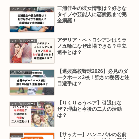
三浦佳生の彼女情報は？好きな
フィギュアスケート
タイプや芸能人に恋愛観まで完
全網羅！
アデリア・ペトロシアンはミラ
フィギュアスケート
ノ五輪になぜ出場できる？中立
選手とは？
【選抜高校野球2026】必見のダ
話題のスポーツ
ークホース3校！強さの秘密と注
目選手は？
【りくりゅうペア】引退はな
フィギュアスケート
ぜ？理由と今後の二人の活動
は？
【サッカー】ハンニバルの名前
サッカー