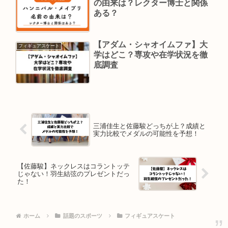
の由来は？レクター博士と関係
ある？
【アダム・シャオイムファ】大
フィギュアスケート
学はどこ？専攻や在学状況を徹
底調査
三浦佳生と佐藤駿どっちが上？成績と
実力比較でメダルの可能性を予想！
【佐藤駿】ネックレスはコラントッテ
じゃない！羽生結弦のプレゼントだっ
た！
ホーム
話題のスポーツ
フィギュアスケート