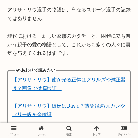
アリサ・リウ選手の物語は、単なるスポーツ選手の記録
ではありません。
現代における「新しい家族のカタチ」と、困難に立ち向
かう親子の愛の物語として、これからも多くの人々に勇
気を与えてくれるはずです。
あわせて読みたい
【アリサ・リウ】歯が光る正体はグリルズや矯正器
具？画像で徹底検証！
【アリサ・リウ】彼氏はDavid？熱愛報道/元カレや
フリー説を全検証
メニュー
ホーム
検索
トップ
サイドバー